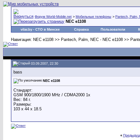
Форум World-Mobile.net
>
Мобильные телефоны
>
Pantech, Palm,
NEC e1108
vilar.by
- СТО в Минске
Справка
Пользователи
Навигация: NEC e1108 >> Pantech, Palm, NEC - NEC e1108 >> Pant
03.09.2007, 22:30
bass
NEC e1108
Стандарт:
GSM 900/1800/1900 MHz / CDMA2000 1x
Вес: 84 г.
Размеры:
103 x 44 x 18.5
«
Предыдущ