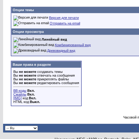
Опции темы
Версия для печати
Отправить на email
Опции просмотра
Линейный вид
Комбинированный вид
Древовидный вид
Ваши права в разделе
Вы
не можете
создавать темы
Вы
не можете
отвечать на сообщения
Вы
не можете
прикреплять файлы
Вы
не можете
редактировать сообщения
BB коды
Вкл.
Смайлы
Вкл.
[IMG]
код
Вкл.
HTML код
Выкл.
Часовой 