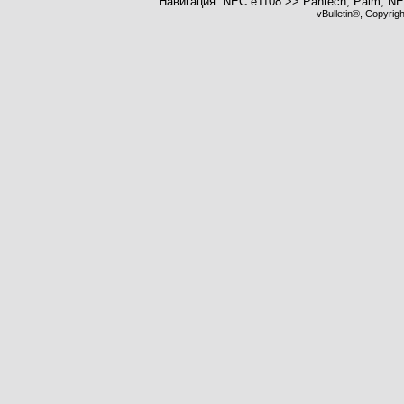
Навигация: NEC e1108 >> Pantech, Palm, N
vBulletin®, Copyrig