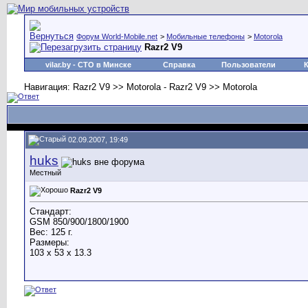
Форум World-Mobile.net
>
Мобильные телефоны
>
Motorola
Razr2 V9
vilar.by
- СТО в Минске
Справка
Пользователи
Навигация: Razr2 V9 >> Motorola - Razr2 V9 >> Motorola
02.09.2007, 19:49
huks
Местный
Razr2 V9
Стандарт:
GSM 850/900/1800/1900
Вес: 125 г.
Размеры:
103 x 53 x 13.3