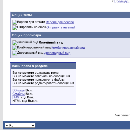
«
Предыдущ
Опции темы
Версия для печати
Отправить на email
Опции просмотра
Линейный вид
Комбинированный вид
Древовидный вид
Ваши права в разделе
Вы
не можете
создавать темы
Вы
не можете
отвечать на сообщения
Вы
не можете
прикреплять файлы
Вы
не можете
редактировать сообщения
BB коды
Вкл.
Смайлы
Вкл.
[IMG]
код
Вкл.
HTML код
Выкл.
Часовой 