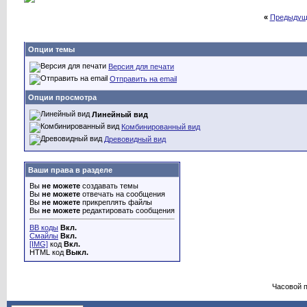
«
Предыдущ
Опции темы
Версия для печати
Отправить на email
Опции просмотра
Линейный вид
Комбинированный вид
Древовидный вид
Ваши права в разделе
Вы
не можете
создавать темы
Вы
не можете
отвечать на сообщения
Вы
не можете
прикреплять файлы
Вы
не можете
редактировать сообщения
BB коды
Вкл.
Смайлы
Вкл.
[IMG]
код
Вкл.
HTML код
Выкл.
Часовой 