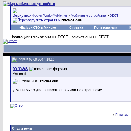
Форум World-Mobile.net
>
Мобильные устройства
>
DECT
глючат они
vilar.by
- СТО в Минске
Справка
Пользователи
Навигация: глючат они >> DECT - глючат они >> DECT
02.09.2007, 18:16
tomas
Местный
глючат они
у меня было два аппарата глючили по страшному
«
Предыдущ
Опции темы