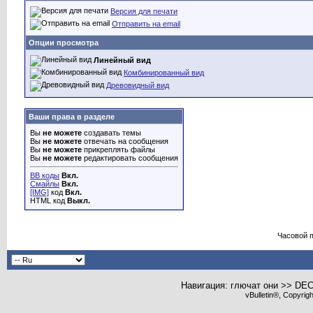
Версия для печати
Отправить на email
Опции просмотра
Линейный вид
Комбинированный вид
Древовидный вид
Ваши права в разделе
Вы
не можете
создавать темы
Вы
не можете
отвечать на сообщения
Вы
не можете
прикреплять файлы
Вы
не можете
редактировать сообщения
BB коды
Вкл.
Смайлы
Вкл.
[IMG]
код
Вкл.
HTML код
Выкл.
Часовой 
Навигация: глючат они >> DE
vBulletin®, Copyrig