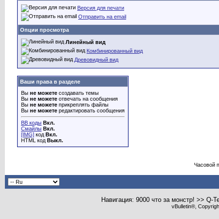
Версия для печати
Отправить на email
Опции просмотра
Линейный вид
Комбинированный вид
Древовидный вид
Ваши права в разделе
Вы
не можете
создавать темы
Вы
не можете
отвечать на сообщения
Вы
не можете
прикреплять файлы
Вы
не можете
редактировать сообщения
BB коды
Вкл.
Смайлы
Вкл.
[IMG]
код
Вкл.
HTML код
Выкл.
Часовой 
Навигация: 9000 что за монстр! >> Q-T
vBulletin®, Copyrig