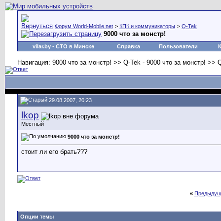
Форум World-Mobile.net
>
КПК и коммуникаторы
>
Q-Tek
9000 что за монстр!
vilar.by
- СТО в Минске
Справка
Пользователи
Навигация: 9000 что за монстр! >> Q-Tek - 9000 что за монстр! >> 
29.08.2007, 20:23
lkop
Местный
9000 что за монстр!
стоит ли его брать???
«
Предыдущ
Опции темы