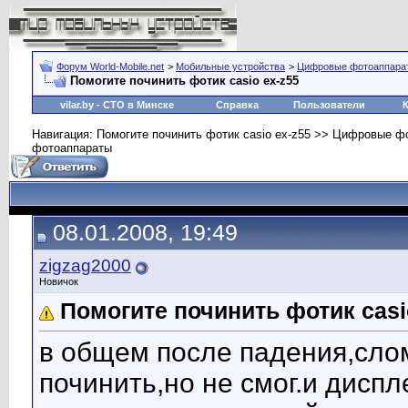
Форум World-Mobile.net
>
Мобильные устройства
>
Цифровые фотоаппара
Помогите починить фотик casio ex-z55
vilar.by
- СТО в Минске
Справка
Пользователи
Навигация: Помогите починить фотик casio ex-z55 >> Цифровые ф
фотоаппараты
08.01.2008, 19:49
zigzag2000
Новичок
Помогите починить фотик casi
в общем после падения,сло
починить,но не смог.и диспл