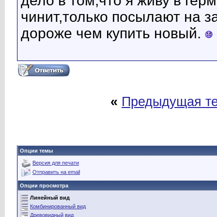
дело в том,что я живу в гер
чинит,только посылают на з
дороже чем купить новый.
«
Предыдущая т
Опции темы
Версия для печати
Отправить на email
Опции просмотра
Линейный вид
Комбинированный вид
Древовидный вид