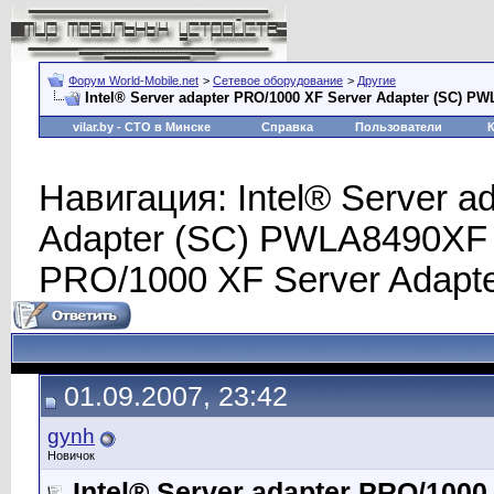
Форум World-Mobile.net
>
Сетевое оборудование
>
Другие
Intel® Server adapter PRO/1000 XF Server Adapter (SC) P
vilar.by
- СТО в Минске
Справка
Пользователи
Навигация: Intel® Server a
Adapter (SC) PWLA8490XF >
PRO/1000 XF Server Adapt
01.09.2007, 23:42
gynh
Новичок
Intel® Server adapter PRO/100