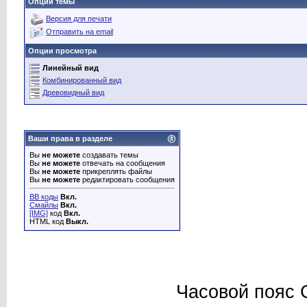
Опции темы
Версия для печати
Отправить на email
Опции просмотра
Линейный вид
Комбинированный вид
Древовидный вид
Ваши права в разделе
Вы
не можете
создавать темы
Вы
не можете
отвечать на сообщения
Вы
не можете
прикреплять файлы
Вы
не можете
редактировать сообщения
BB коды
Вкл.
Смайлы
Вкл.
[IMG]
код
Вкл.
HTML код
Выкл.
Часовой пояс 