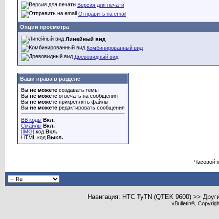
Версия для печати
Отправить на email
Опции просмотра
Линейный вид
Комбинированный вид
Древовидный вид
Ваши права в разделе
Вы
не можете
создавать темы
Вы
не можете
отвечать на сообщения
Вы
не можете
прикреплять файлы
Вы
не можете
редактировать сообщения
BB коды
Вкл.
Смайлы
Вкл.
[IMG]
код
Вкл.
HTML код
Выкл.
Часовой 
Навигация: HTC TyTN (QTEK 9600) >> Друг
vBulletin®, Copyrig