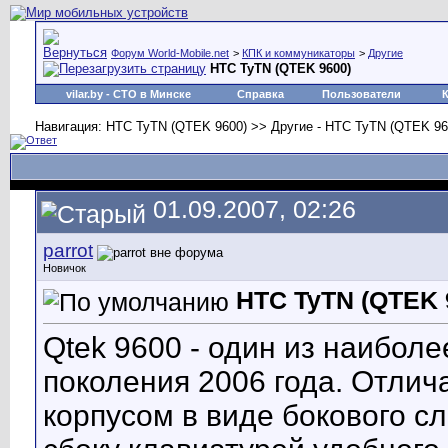
Форум World-Mobile.net
>
КПК и коммуникаторы
>
Другие
HTC TyTN (QTEK 9600)
vilar.by
- СТО в Минске
Справка
Пользователи
Навигация: HTC TyTN (QTEK 9600) >> Другие - HTC TyTN (QTEK 96
01.09.2007, 02:26
parrot
Новичок
HTC TyTN (QTEK 
Qtek 9600 - один из наибо
поколения 2006 года. Отлич
корпусом в виде бокового с