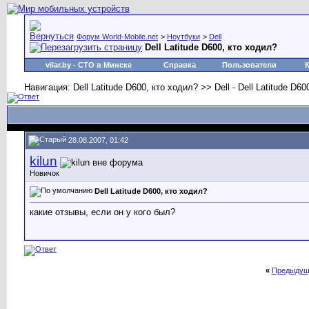
Форум World-Mobile.net
>
Ноутбуки
>
Dell
Dell Latitude D600, кто ходил?
vilar.by
- СТО в Минске
Справка
Пользователи
Навигация: Dell Latitude D600, кто ходил? >> Dell - Dell Latitude D60
28.08.2007, 01:42
kilun
Новичок
Dell Latitude D600, кто ходил?
какие отзывы, если он у кого был?
«
Предыдущ