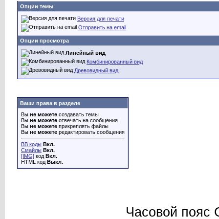
Опции темы
Версия для печати
Отправить на email
Опции просмотра
Линейный вид
Комбинированный вид
Древовидный вид
Ваши права в разделе
Вы
не можете
создавать темы
Вы
не можете
отвечать на сообщения
Вы
не можете
прикреплять файлы
Вы
не можете
редактировать сообщения
BB коды
Вкл.
Смайлы
Вкл.
[IMG]
код
Вкл.
HTML код
Выкл.
Часовой пояс 