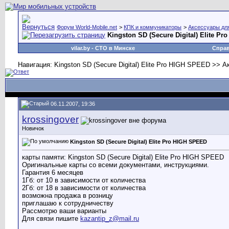
Форум World-Mobile.net
>
КПК и коммуникаторы
>
Аксессуары дл
Kingston SD (Secure Digital) Elite P
vilar.by
- СТО в Минске
Спра
Навигация: Kingston SD (Secure Digital) Elite Pro HIGH SPEED >> 
06.11.2007, 19:36
krossingover
Новичок
Kingston SD (Secure Digital) Elite Pro HIGH SPEED
карты памяти: Kingston SD (Secure Digital) Elite Pro HIGH SPEED
Оригинальные карты со всеми документами, инструкциями.
Гарантия 6 месяцев
1Гб: от 10 в зависимости от количества
2Гб: от 18 в зависимости от количества
возможна продажа в розницу
приглашаю к сотрудничеству
Рассмотрю ваши варианты
Для связи пишите
kazantip_z@mail.ru