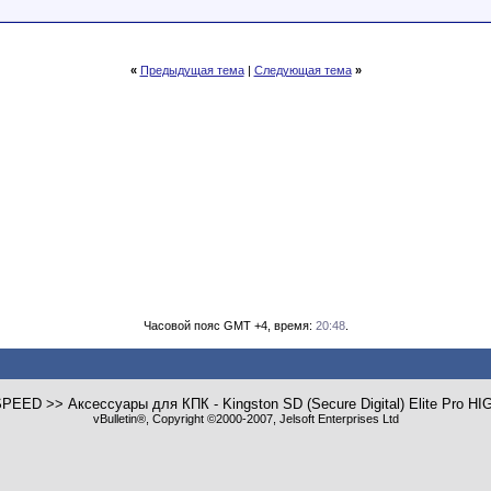
«
Предыдущая тема
|
Следующая тема
»
Часовой пояс GMT +4, время:
20:48
.
GH SPEED >> Аксессуары для КПК - Kingston SD (Secure Digital) Elite P
vBulletin®, Copyright ©2000-2007, Jelsoft Enterprises Ltd