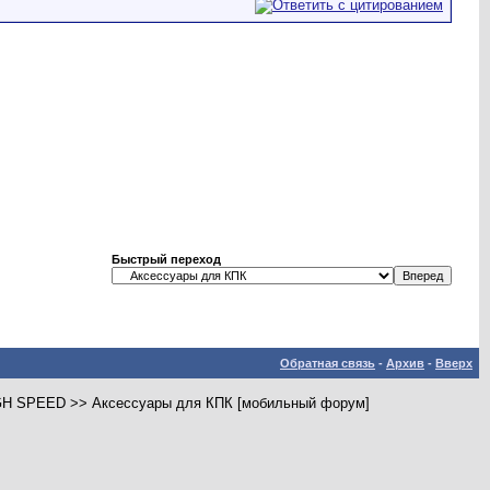
Быстрый переход
Обратная связь
-
Архив
-
Вверх
ro HIGH SPEED >> Аксессуары для КПК [мобильный форум]