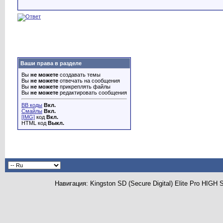
Ваши права в разделе
Вы
не можете
создавать темы
Вы
не можете
отвечать на сообщения
Вы
не можете
прикреплять файлы
Вы
не можете
редактировать сообщения
BB коды
Вкл.
Смайлы
Вкл.
[IMG]
код
Вкл.
HTML код
Выкл.
Навигация: Kingston SD (Secure Digital) Elite Pro HI