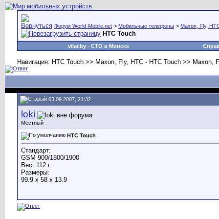
Форум World-Mobile.net
>
Мобильные телефоны
>
Maxon, Fly, HT
HTC Touch
vilar.by
- СТО в Минске
Спра
Навигация: HTC Touch >> Maxon, Fly, HTC - HTC Touch >> Maxon, F
03.09.2007, 21:32
loki
Местный
HTC Touch
Стандарт:
GSM 900/1800/1900
Вес: 112 г.
Размеры:
99.9 x 58 x 13.9