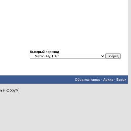
Быстрый переход
Обратная связь
-
Архив
-
Вверх
ьный форум]