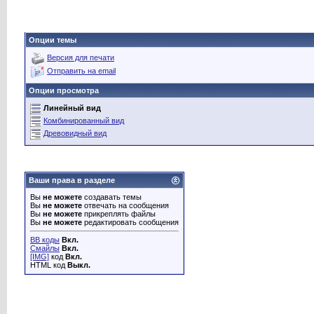
Опции темы
Версия для печати
Отправить на email
Опции просмотра
Линейный вид
Комбинированный вид
Древовидный вид
Ваши права в разделе
Вы
не можете
создавать темы
Вы
не можете
отвечать на сообщения
Вы
не можете
прикреплять файлы
Вы
не можете
редактировать сообщения
BB коды
Вкл.
Смайлы
Вкл.
[IMG]
код
Вкл.
HTML код
Выкл.