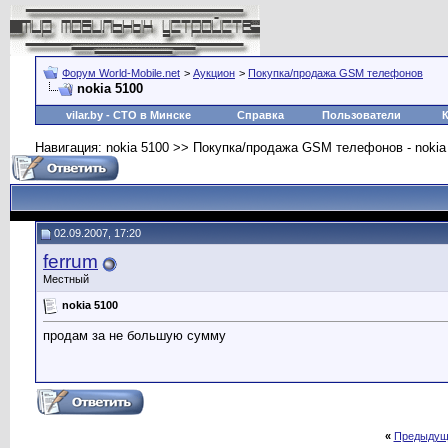
Форум World-Mobile.net
>
Аукцион
>
Покупка/продажа GSM телефонов
nokia 5100
vilar.by
- СТО в Минске
Справка
Пользователи
Навигация: nokia 5100 >> Покупка/продажа GSM телефонов - noki
02.09.2007, 17:20
ferrum
Местный
nokia 5100
продам за не большую сумму
«
Предыдущ