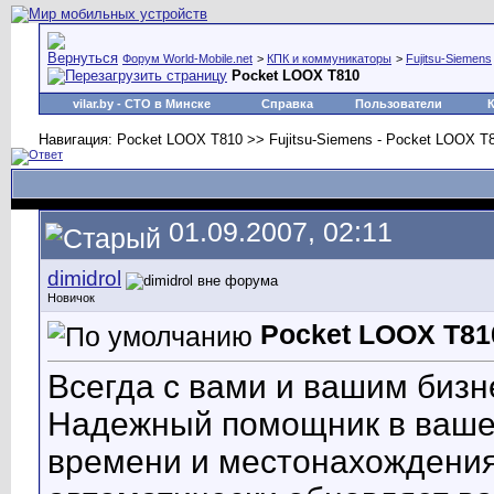
Форум World-Mobile.net
>
КПК и коммуникаторы
>
Fujitsu-Siemens
Pocket LOOX T810
vilar.by
- СТО в Минске
Справка
Пользователи
Навигация: Pocket LOOX T810 >> Fujitsu-Siemens - Pocket LOOX T8
01.09.2007, 02:11
dimidrol
Новичок
Pocket LOOX T81
Всегда с вами и вашим биз
Надежный помощник в вашей
времени и местонахождения.