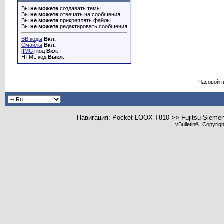
Вы
не можете
создавать темы
Вы
не можете
отвечать на сообщения
Вы
не можете
прикреплять файлы
Вы
не можете
редактировать сообщения
BB коды
Вкл.
Смайлы
Вкл.
[IMG]
код
Вкл.
HTML код
Выкл.
Часовой 
Навигация: Pocket LOOX T810 >> Fujitsu-Sieme
vBulletin®, Copyrig