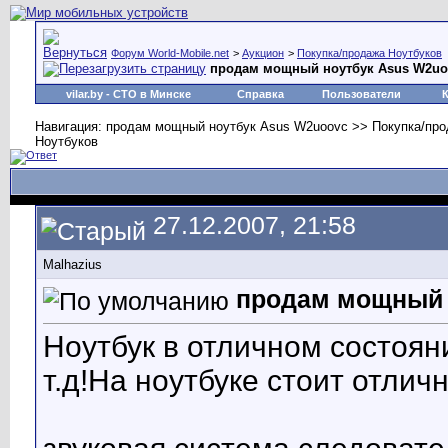
Форум World-Mobile.net
>
Аукцион
>
Покупка/продажа Ноутбуков
продам мощный ноутбук Asus W2uo
vilar.by
- СТО в Минске
Справка
Пользователи
Навигация: продам мощный ноутбук Asus W2uoovc >> Покупка/про
Ноутбуков
27.12.2007, 21:58
Malhazius
продам мощный 
Ноутбук в отличном состоян
т.д!На ноутбуке стоит отлич