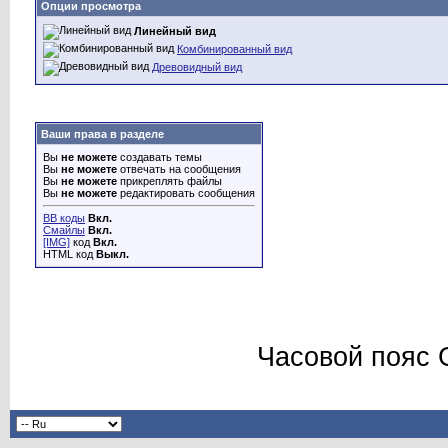
Опции просмотра
Линейный вид
Комбинированный вид
Древовидный вид
Ваши права в разделе
Вы
не можете
создавать темы
Вы
не можете
отвечать на сообщения
Вы
не можете
прикреплять файлы
Вы
не можете
редактировать сообщения
BB коды
Вкл.
Смайлы
Вкл.
[IMG]
код
Вкл.
HTML код
Выкл.
Часовой пояс 