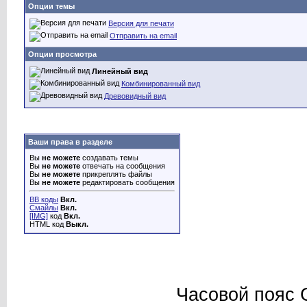
Опции темы
Версия для печати
Отправить на email
Опции просмотра
Линейный вид
Комбинированный вид
Древовидный вид
Ваши права в разделе
Вы
не можете
создавать темы
Вы
не можете
отвечать на сообщения
Вы
не можете
прикреплять файлы
Вы
не можете
редактировать сообщения
BB коды
Вкл.
Смайлы
Вкл.
[IMG]
код
Вкл.
HTML код
Выкл.
Часовой пояс 