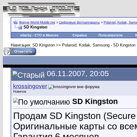
Форум World-Mobile.net
>
Цифровые фотоаппараты
>
Polaroid, Kodak, Sam
SD Kingston
vilar.by
- СТО в Минске
Справка
Пользователи
Навигация: SD Kingston >> Polaroid, Kodak, Samsung - SD Kingston
06.11.2007, 20:05
krossingover
Новичок
SD Kingston
Продам SD Kingston (Secure 
Оригинальные карты со все
Гарантия 6 месяцев