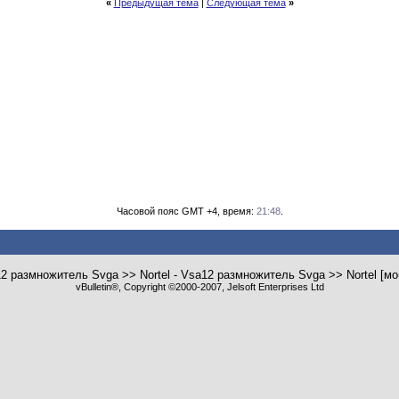
«
Предыдущая тема
|
Следующая тема
»
Часовой пояс GMT +4, время:
21:48
.
2 размножитель Svga >> Nortel - Vsa12 размножитель Svga >> Nortel [
vBulletin®, Copyright ©2000-2007, Jelsoft Enterprises Ltd