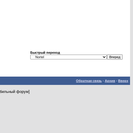
Быстрый переход
Обратная связь
-
Архив
-
Вверх
мобильный форум]