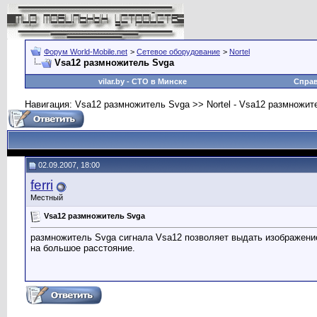
Форум World-Mobile.net
>
Сетевое оборудование
>
Nortel
Vsa12 размножитель Svga
vilar.by
- СТО в Минске
Спра
Навигация: Vsa12 размножитель Svga >> Nortel - Vsa12 размножите
02.09.2007, 18:00
ferri
Местный
Vsa12 размножитель Svga
размножитель Svga сигнала Vsa12 позволяет выдать изображение
на большое расстояние.