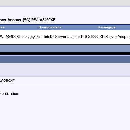
erver Adapter (SC) PWLA8490XF
вка
Пользователи
Календарь
 PWLA8490XF >> Другие - Intel® Server adapter PRO/1000 XF Server Adap
WLA8490XF
oritization