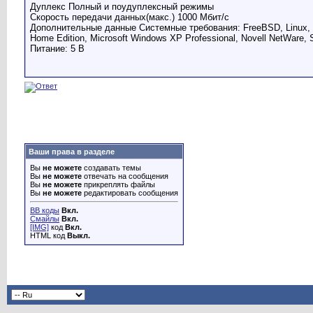
Дуплекс Полный и поудуплексный режимы
Скорость передачи данных(макс.) 1000 Мбит/с
Дополнительные данные Системные требования: FreeBSD, Linux, Mi
Home Edition, Microsoft Windows XP Professional, Novell NetWare, 
Питание: 5 В
Ваши права в разделе
Вы
не можете
создавать темы
Вы
не можете
отвечать на сообщения
Вы
не можете
прикреплять файлы
Вы
не можете
редактировать сообщения
BB коды
Вкл.
Смайлы
Вкл.
[IMG]
код
Вкл.
HTML код
Выкл.