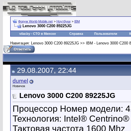
Форум World-Mobile.net
>
Ноутбуки
>
IBM
Lenovo 3000 C200 89225JG
vilar.by
- СТО в Минске
Справка
Пользователи
Навигация: Lenovo 3000 C200 89225JG >> IBM - Lenovo 3000 C200
29.08.2007, 22:44
dumel
Новичок
Lenovo 3000 C200 89225JG
Процессор Номер модели: 4
Технология: Intel® Centrino
Тактовая частота 1600 Mhz