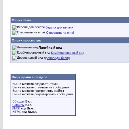
Опции темы
Версия для печати
Отправить на email
Опции просмотра
Линейный вид
Комбинированный вид
Древовидный вид
Ваши права в разделе
Вы
не можете
создавать темы
Вы
не можете
отвечать на сообщения
Вы
не можете
прикреплять файлы
Вы
не можете
редактировать сообщения
BB коды
Вкл.
Смайлы
Вкл.
[IMG]
код
Вкл.
HTML код
Выкл.