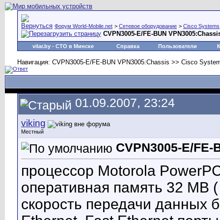
Форум World-Mobile.net
>
Сетевое оборудование
>
Cisco Systems
CVPN3005-E/FE-BUN VPN3005:Chassi
vilar.by
- СТО в Минске
Справка
Пользователи
Навигация: CVPN3005-E/FE-BUN VPN3005:Chassis >> Cisco Syste
01.09.2007, 23:24
viking
Местный
CVPN3005-E/FE-
процессор Motorola PowerP
оперативная память 32 MB (
скорость передачи данных б