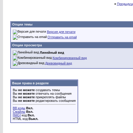
«
Предыдущ
Опции темы
Версия для печати
Отправить на email
Опции просмотра
Линейный вид
Комбинированный вид
Древовидный вид
Ваши права в разделе
Вы
не можете
создавать темы
Вы
не можете
отвечать на сообщения
Вы
не можете
прикреплять файлы
Вы
не можете
редактировать сообщения
BB коды
Вкл.
Смайлы
Вкл.
[IMG]
код
Вкл.
HTML код
Выкл.