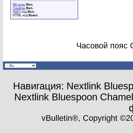
BB коды
Вкл.
Смайлы
Вкл.
[IMG]
код
Вкл.
HTML код
Выкл.
Часовой пояс 
Навигация: Nextlink Blue
Nextlink Bluespoon Cham
vBulletin®, Copyright ©20