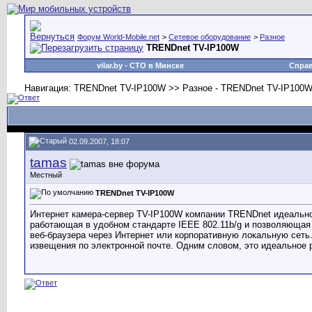
Форум World-Mobile.net
>
Сетевое оборудование
>
Разное
TRENDnet TV-IP100W
vilar.by
- СТО в Минске
Спра
Навигация: TRENDnet TV-IP100W >> Разное - TRENDnet TV-IP100W
02.09.2007, 18:07
tamas
Местный
TRENDnet TV-IP100W
Интернет камера-сервер TV-IP100W компании TRENDnet идеально 
работающая в удобном стандарте IEEE 802.11b/g и позволяющая 
веб-браузера через Интернет или корпоративную локальную сеть
извещения по электронной почте. Одним словом, это идеальное 