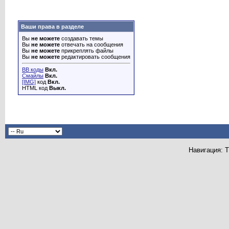
Ваши права в разделе
Вы
не можете
создавать темы
Вы
не можете
отвечать на сообщения
Вы
не можете
прикреплять файлы
Вы
не можете
редактировать сообщения
BB коды
Вкл.
Смайлы
Вкл.
[IMG]
код
Вкл.
HTML код
Выкл.
Навигация: 