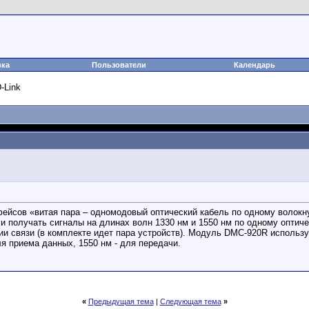
вка
Пользователи
Календарь
-Link
ейсов «витая пара – одномодовый оптический кабель по одному волокн
получать сигналы на длинах волн 1330 нм и 1550 нм по одному оптичес
и связи (в комплекте идет пара устройств). Модуль DMC-920R использу
 приема данных, 1550 нм - для передачи.
«
Предыдущая тема
|
Следующая тема
»