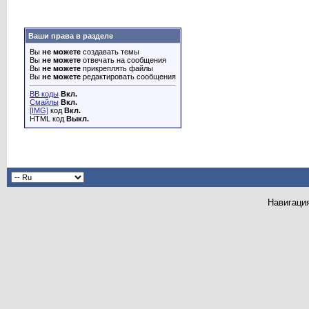
Ваши права в разделе
Вы
не можете
создавать темы
Вы
не можете
отвечать на сообщения
Вы
не можете
прикреплять файлы
Вы
не можете
редактировать сообщения
BB коды
Вкл.
Смайлы
Вкл.
[IMG]
код
Вкл.
HTML код
Выкл.
Навигация