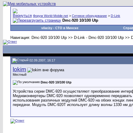
Форум World-Mobile.net
>
Сетевое оборудование
>
D-Link
Dmc-920 10/100 Utp
vilar.by
- СТО в Минске
Спра
Навигация: Dmc-920 10/100 Utp >> D-Link - Dmc-920 10/100 Utp >> D
02.09.2007, 16:17
lokim
Местный
Dmc-920 10/100 Utp
Устройства серии DMC-920 осуществляют преобразование интерф
Медиаконвертеры DMC-920 позволяют одновременно передавать и 
использования различных модулей DMC-920 на обоих концах лини
передачи. Модуль DMC-920T использует длину волны 1330 нм для