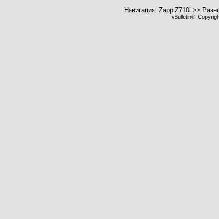
Навигация: Zapp Z710i >> Разн
vBulletin®, Copyrig