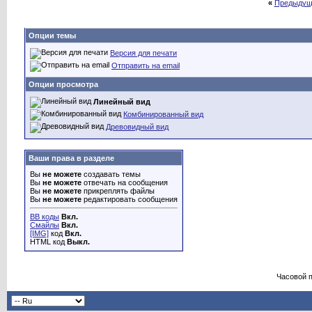
«
Предыдущ
Опции темы
Версия для печати
Отправить на email
Опции просмотра
Линейный вид
Комбинированный вид
Древовидный вид
Ваши права в разделе
Вы
не можете
создавать темы
Вы
не можете
отвечать на сообщения
Вы
не можете
прикреплять файлы
Вы
не можете
редактировать сообщения
BB коды
Вкл.
Смайлы
Вкл.
[IMG]
код
Вкл.
HTML код
Выкл.
Часовой 