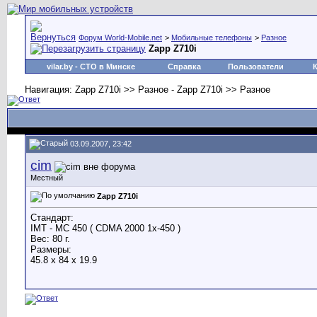
Форум World-Mobile.net
>
Мобильные телефоны
>
Разное
Zapp Z710i
vilar.by
- СТО в Минске
Справка
Пользователи
Навигация: Zapp Z710i >> Разное - Zapp Z710i >> Разное
03.09.2007, 23:42
cim
Местный
Zapp Z710i
Стандарт:
IMT - MC 450 ( CDMA 2000 1x-450 )
Вес: 80 г.
Размеры:
45.8 x 84 x 19.9