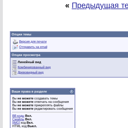
«
Предыдущая т
Опции темы
Версия для печати
Отправить на email
Опции просмотра
Линейный вид
Комбинированный вид
Древовидный вид
Ваши права в разделе
Вы
не можете
создавать темы
Вы
не можете
отвечать на сообщения
Вы
не можете
прикреплять файлы
Вы
не можете
редактировать сообщения
BB коды
Вкл.
Смайлы
Вкл.
[IMG]
код
Вкл.
HTML код
Выкл.