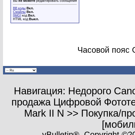
Вы
не можете
редактировать сообщения
BB коды
Вкл.
Смайлы
Вкл.
[IMG]
код
Вкл.
HTML код
Выкл.
Часовой пояс 
Навигация: Недорого Cano
продажа Цифровой Фототе
Mark II N >> Покупка/
[мобил
vBulletin®, Copyright ©20