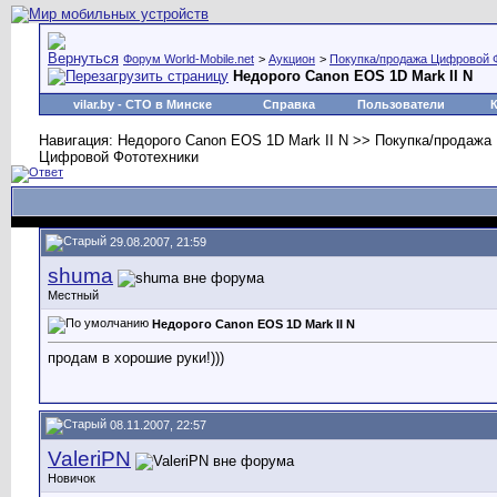
Форум World-Mobile.net
>
Аукцион
>
Покупка/продажа Цифровой 
Недорого Canon EOS 1D Mark II N
vilar.by
- СТО в Минске
Справка
Пользователи
Навигация: Недорого Canon EOS 1D Mark II N >> Покупка/продажа
Цифровой Фототехники
29.08.2007, 21:59
shuma
Местный
Недорого Canon EOS 1D Mark II N
продам в хорошие руки!)))
08.11.2007, 22:57
ValeriPN
Новичок