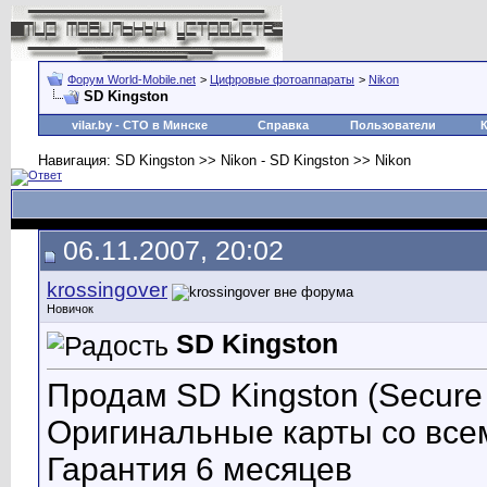
Форум World-Mobile.net
>
Цифровые фотоаппараты
>
Nikon
SD Kingston
vilar.by
- СТО в Минске
Справка
Пользователи
Навигация: SD Kingston >> Nikon - SD Kingston >> Nikon
06.11.2007, 20:02
krossingover
Новичок
SD Kingston
Продам SD Kingston (Secure 
Оригинальные карты со все
Гарантия 6 месяцев