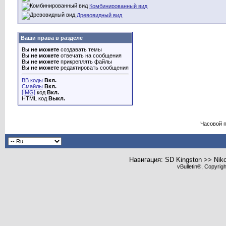
Комбинированный вид
Древовидный вид
Ваши права в разделе
Вы
не можете
создавать темы
Вы
не можете
отвечать на сообщения
Вы
не можете
прикреплять файлы
Вы
не можете
редактировать сообщения
BB коды
Вкл.
Смайлы
Вкл.
[IMG]
код
Вкл.
HTML код
Выкл.
Часовой 
Навигация: SD Kingston >> Nik
vBulletin®, Copyrig