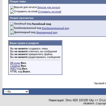
Опции темы
Версия для печати
Отправить на email
Опции просмотра
Линейный вид
Комбинированный вид
Древовидный вид
Ваши права в разделе
Вы
не можете
создавать темы
Вы
не можете
отвечать на сообщения
Вы
не можете
прикреплять файлы
Вы
не можете
редактировать сообщения
BB коды
Вкл.
Смайлы
Вкл.
[IMG]
код
Вкл.
HTML код
Выкл.
Часовой 
Навигация: Dmc-920 10/100 Utp >> D-Li
vBulletin®, Copyrig