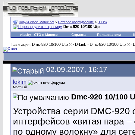
Форум World-Mobile.net
>
Сетевое оборудование
>
D-Link
Dmc-920 10/100 Utp
vilar.by
- СТО в Минске
Справка
Пользователи
Навигация: Dmc-920 10/100 Utp >> D-Link - Dmc-920 10/100 Utp >> D
02.09.2007, 16:17
lokim
Местный
Dmc-920 10/100 U
Устройства серии DMC-920 
интерфейсов «витая пара –
по одному волокну» для сет