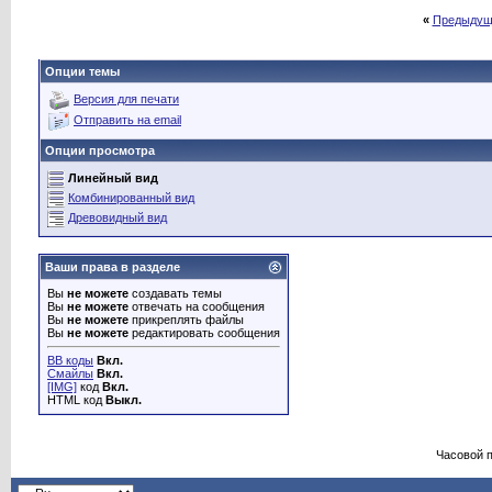
«
Предыдущ
Опции темы
Версия для печати
Отправить на email
Опции просмотра
Линейный вид
Комбинированный вид
Древовидный вид
Ваши права в разделе
Вы
не можете
создавать темы
Вы
не можете
отвечать на сообщения
Вы
не можете
прикреплять файлы
Вы
не можете
редактировать сообщения
BB коды
Вкл.
Смайлы
Вкл.
[IMG]
код
Вкл.
HTML код
Выкл.
Часовой 