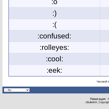
:o
:)
:(
:confused:
:rolleyes:
:cool:
:eek:
Часовой 
Навигация: 
vBulletin®, Copyrig