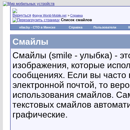
Форум World-Mobile.net
>
Справка
Список смайлов
vilar.by
- СТО в Минске
Справка
Пользователи
Смайлы
Смайлы (smile - улыбка) - 
изображения, которые испо
сообщениях. Если вы часто 
электронной почтой, то вер
использования смайлов. С
текстовых смайлов автомат
графические.