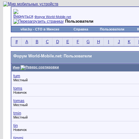
Форум World-Mobile.net
Пользователи
vilar.by
- СТО в Минске
Справка
Пользователи
#
A
B
C
D
E
F
G
H
I
J
K
Форум World-Mobile.net: Пользователи
Имя
tum
Местный
toms
Новичок
tomas
Местный
tmin
Местный
tin
Новичок
timmi