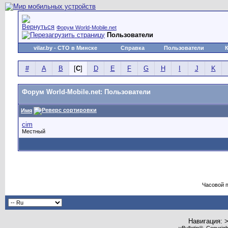
Форум World-Mobile.net
Пользователи
vilar.by
- СТО в Минске
Справка
Пользователи
#
A
B
[
C
]
D
E
F
G
H
I
J
K
Форум World-Mobile.net: Пользователи
Имя
cim
Местный
Часовой 
Навигация: 