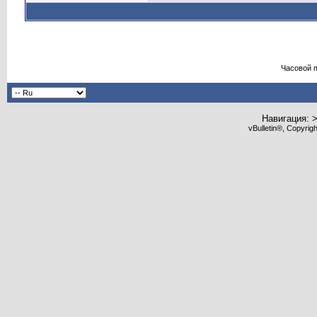
Часовой 
Навигация: 
vBulletin®, Copyrig