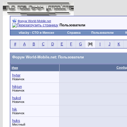
Форум World-Mobile.net
Пользователи
vilar.by
- СТО в Минске
Справка
Пользователи
#
A
B
C
D
E
F
G
[
H
]
I
J
K
Форум World-Mobile.net: Пользователи
Сообщ
Имя
hyter
Новичок
hikjun
Новичок
hukol
Новичок
hik
Новичок
huks
Местный