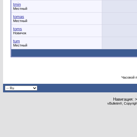
tmin
Местный
tomas
Местный
toms
Новичок
tum
Местный
Часовой 
Навигация: 
vBulletin®, Copyrig