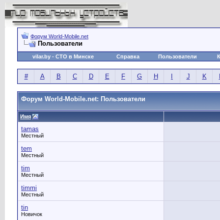
Форум World-Mobile.net
Пользователи
vilar.by
- СТО в Минске
Справка
Пользователи
#
A
B
C
D
E
F
G
H
I
J
K
Форум World-Mobile.net: Пользователи
Имя
tamas
Местный
tem
Местный
tim
Местный
timmi
Местный
tin
Новичок