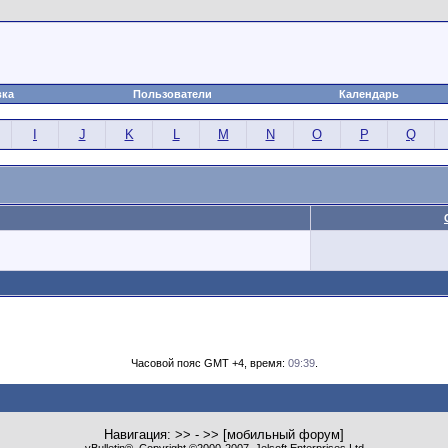
вка
Пользователи
Календарь
I
J
K
L
M
N
O
P
Q
Часовой пояс GMT +4, время:
09:39
.
Навигация: >> - >> [мобильный форум]