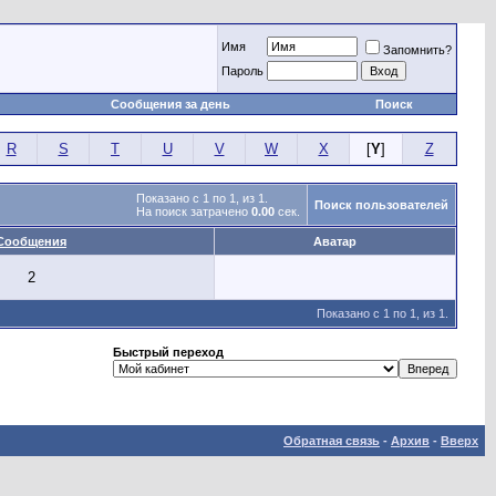
Имя
Запомнить?
Пароль
Сообщения за день
Поиск
R
S
T
U
V
W
X
[
Y
]
Z
Показано с 1 по 1, из 1.
Поиск пользователей
На поиск затрачено
0.00
сек.
Сообщения
Аватар
2
Показано с 1 по 1, из 1.
Быстрый переход
Обратная связь
-
Архив
-
Вверх