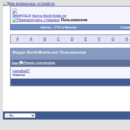
Форум World-Mobile.net
Пользователи
vilar.by
- СТО в Минске
Спра
#
A
B
C
D
E
F
G
H
Форум World-Mobile.net: Пользователи
Имя
yamaha07
Новичок