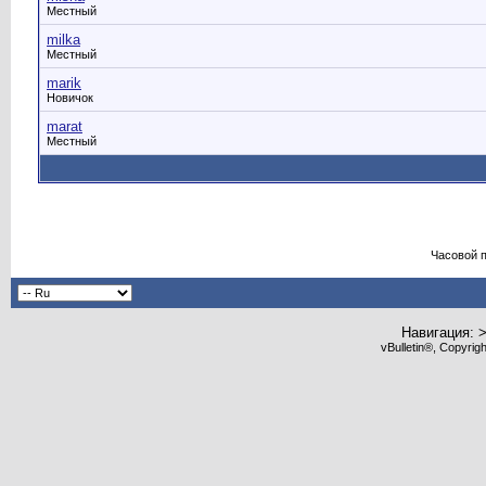
Местный
milka
Местный
marik
Новичок
marat
Местный
Часовой 
Навигация: 
vBulletin®, Copyrig