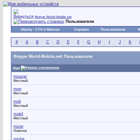
Форум World-Mobile.net
Пользователи
vilar.by
- СТО в Минске
Справка
Пользователи
#
A
B
C
D
E
F
G
H
I
J
K
Форум World-Mobile.net: Пользователи
Имя
mouzer
Местный
mon
Местный
moli
Местный
mokil
Местный
mizer
Новичок
misha