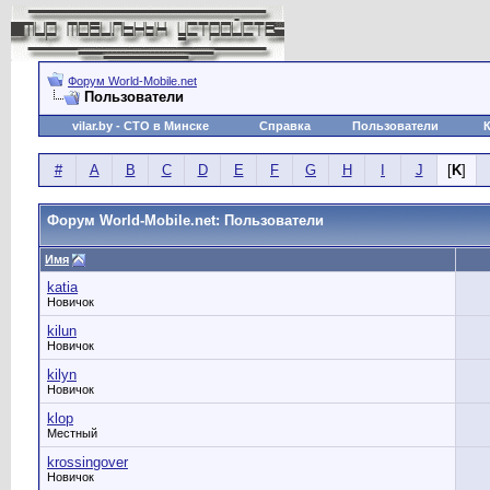
Форум World-Mobile.net
Пользователи
vilar.by
- СТО в Минске
Справка
Пользователи
#
A
B
C
D
E
F
G
H
I
J
[
K
]
Форум World-Mobile.net: Пользователи
Имя
katia
Новичок
kilun
Новичок
kilyn
Новичок
klop
Местный
krossingover
Новичок