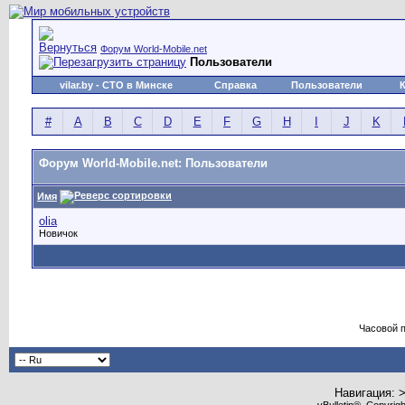
Форум World-Mobile.net
Пользователи
vilar.by
- СТО в Минске
Справка
Пользователи
#
A
B
C
D
E
F
G
H
I
J
K
Форум World-Mobile.net: Пользователи
Имя
olia
Новичок
Часовой 
Навигация: 