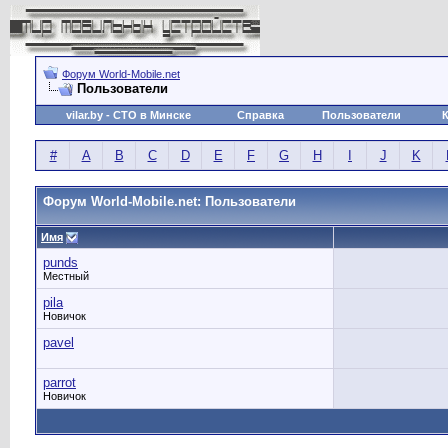
Форум World-Mobile.net
Пользователи
vilar.by
- СТО в Минске
Справка
Пользователи
#
A
B
C
D
E
F
G
H
I
J
K
Форум World-Mobile.net: Пользователи
Имя
punds
Местный
pila
Новичок
pavel
parrot
Новичок