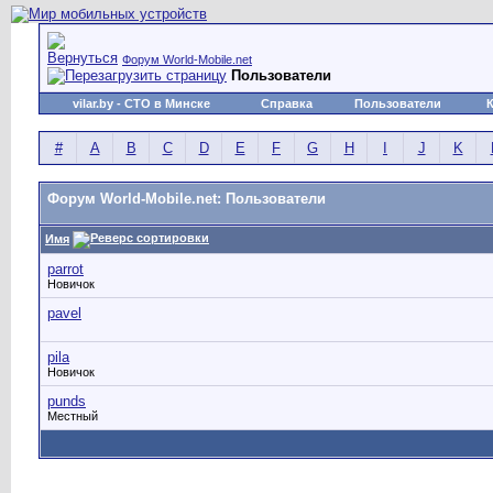
Форум World-Mobile.net
Пользователи
vilar.by
- СТО в Минске
Справка
Пользователи
#
A
B
C
D
E
F
G
H
I
J
K
Форум World-Mobile.net: Пользователи
Имя
parrot
Новичок
pavel
pila
Новичок
punds
Местный