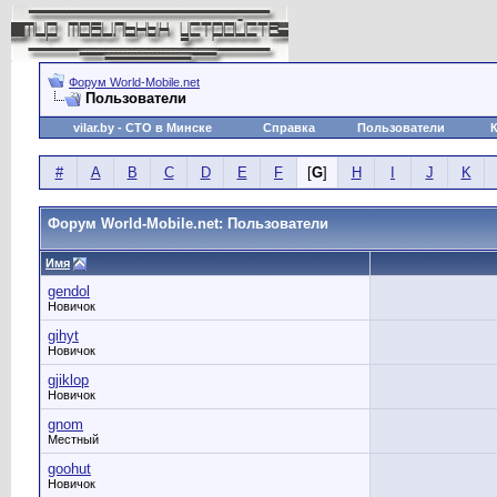
Форум World-Mobile.net
Пользователи
vilar.by
- СТО в Минске
Справка
Пользователи
#
A
B
C
D
E
F
[
G
]
H
I
J
K
Форум World-Mobile.net: Пользователи
Имя
gendol
Новичок
gihyt
Новичок
gjiklop
Новичок
gnom
Местный
goohut
Новичок