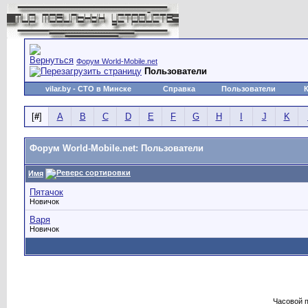
Форум World-Mobile.net
Пользователи
vilar.by
- СТО в Минске
Справка
Пользователи
[
#
]
A
B
C
D
E
F
G
H
I
J
K
Форум World-Mobile.net: Пользователи
Имя
Пятачок
Новичок
Варя
Новичок
Часовой 