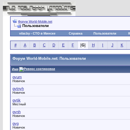
Форум World-Mobile.net
Пользователи
vilar.by
- СТО в Минске
Справка
Пользователи
#
A
B
C
D
E
F
[
G
]
H
I
J
K
Форум World-Mobile.net: Пользователи
Имя
gyum
Новичок
gytnyh
Новичок
gytik
Местный
gynh
Новичок
gyg
Новичок