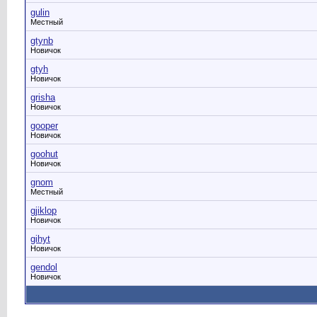
gulin
Местный
gtynb
Новичок
gtyh
Новичок
grisha
Новичок
gooper
Новичок
goohut
Новичок
gnom
Местный
gjiklop
Новичок
gihyt
Новичок
gendol
Новичок