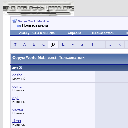
Форум World-Mobile.net
Пользователи
vilar.by
- СТО в Минске
Справка
Пользователи
#
A
B
C
[
D
]
E
F
G
H
I
J
K
Форум World-Mobile.net: Пользователи
Имя
dasha
Местный
dema
Новичок
dfyh
Новичок
didyus
Новичок
Dima
Новичок