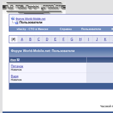
Форум World-Mobile.net
Пользователи
vilar.by
- СТО в Минске
Справка
Пользователи
[
#
]
A
B
C
D
E
F
G
H
I
J
K
Форум World-Mobile.net: Пользователи
Имя
Пятачок
Новичок
Варя
Новичок
Часовой 