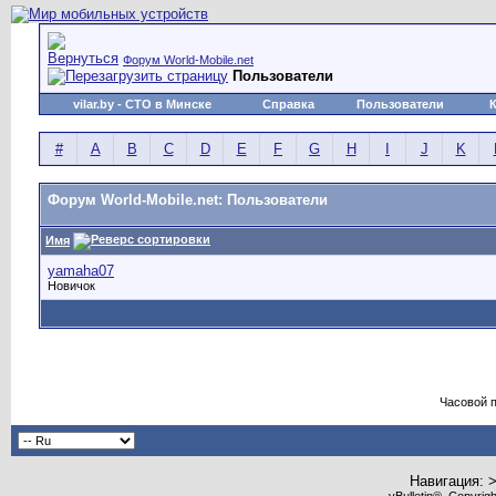
Форум World-Mobile.net
Пользователи
vilar.by
- СТО в Минске
Справка
Пользователи
#
A
B
C
D
E
F
G
H
I
J
K
Форум World-Mobile.net: Пользователи
Имя
yamaha07
Новичок
Часовой 
Навигация: 