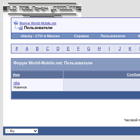
Форум World-Mobile.net
Пользователи
vilar.by
- СТО в Минске
Справка
Пользователи
#
A
B
C
D
E
F
G
H
I
J
K
Форум World-Mobile.net: Пользователи
Сообщ
Имя
olia
Новичок
Часовой 