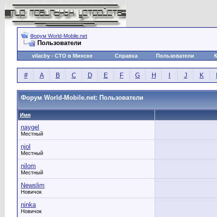
Форум World-Mobile.net
Пользователи
vilar.by
- СТО в Минске
Справка
Пользователи
#
A
B
C
D
E
F
G
H
I
J
K
Форум World-Mobile.net: Пользователи
Имя
naygel
Местный
njol
Местный
nilom
Местный
Newslim
Новичок
ninka
Новичок