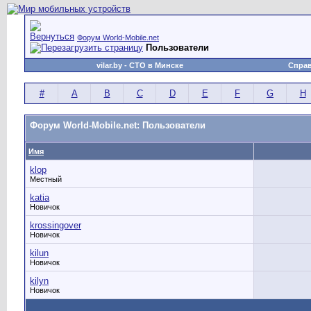
Форум World-Mobile.net
Пользователи
vilar.by
- СТО в Минске
Спра
#
A
B
C
D
E
F
G
H
Форум World-Mobile.net: Пользователи
Имя
klop
Местный
katia
Новичок
krossingover
Новичок
kilun
Новичок
kilyn
Новичок