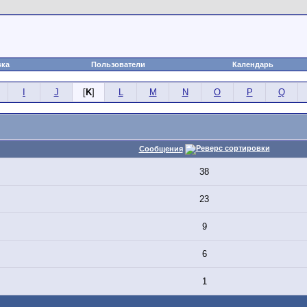
вка
Пользователи
Календарь
I
J
[
K
]
L
M
N
O
P
Q
Сообщения
38
23
9
6
1