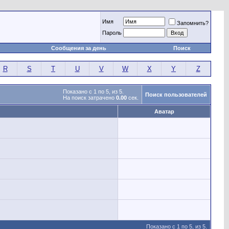
Имя
Запомнить?
Пароль
Сообщения за день
Поиск
R
S
T
U
V
W
X
Y
Z
Показано с 1 по 5, из 5.
Поиск пользователей
На поиск затрачено
0.00
сек.
Аватар
Показано с 1 по 5, из 5.