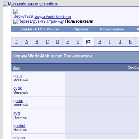
Форум World-Mobile.net
Пользователи
vilar.by
- СТО в Минске
Справка
Пользователи
#
A
B
C
D
E
F
[
G
]
H
I
J
K
Форум World-Mobile.net: Пользователи
Сообщ
Имя
gulin
Местный
gytik
Местный
gnom
Местный
gyg
Новичок
goohut
Новичок
gjiklop